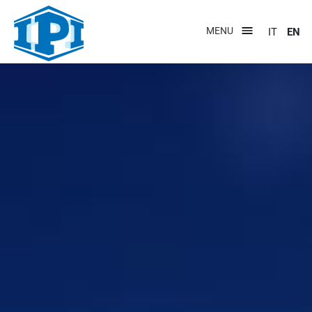
Skip
to
MENU
IT
EN
main
content