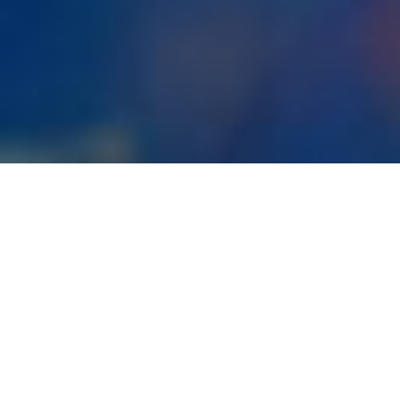
Il Prestito Obbligazionario IPI S.p.A. Tasso
Variabile 2026-2033 è destinato, integralmente ed
esclusivamente, al pubblico indistinto in Italia.
Le informazioni contenute nella presente sezione
del sito web non sono rivolte a, e non possono
essere visualizzate da, soggetti residenti negli Stati
Uniti d'America, in Canada, in Australia, in Giappone