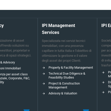
cy
IPI Management
IPI 
Services
zzazione di asset
Societ
Specializzata nei servizi tecnici
 offrendo soluzioni su
compet
immobiliari, con una presenza
vestitori, proprietari e
per ac
capillare in tutta Italia e l’obiettivo di
rca di spazi strategici.
investi
ottimizzare la gestione e il valore
di svil
degli asset dei propri Clienti.
& Advisory
trasfo
Property & Facility Management
ioni Immobiliari
Pr
Technical Due Diligence &
nza per asset class
M
Feasibility Studies
ziale, Corporate, F&C,
ity
Di
Project & Construction
Sp
Management
Pi
Advisory & Valuation