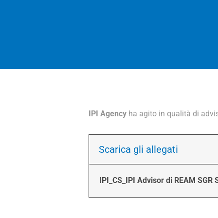
IPI Agency
ha agito in qualità di adv
Scarica gli allegati
IPI_CS_IPI Advisor di REAM SGR S