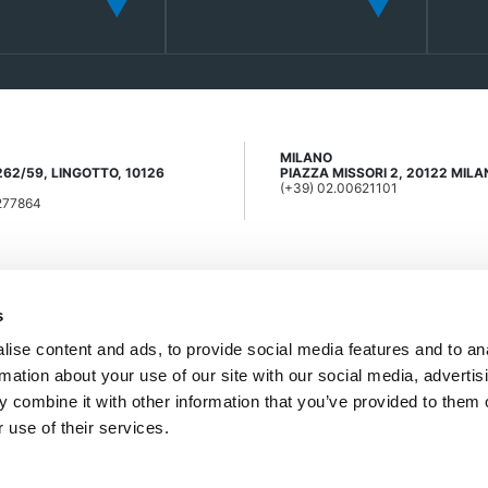
MILANO
262/59, LINGOTTO, 10126
PIAZZA MISSORI 2, 20122 MIL
(+39) 02.00621101
4277864
s
ise content and ads, to provide social media features and to an
1 42 77 864 |
info@ipi-spa.com
rmation about your use of our site with our social media, advertis
Torino cod. Fisc. e Partita IVA 02685530012 - Società soggetta
 combine it with other information that you’ve provided to them o
 use of their services.
right
-
Credits