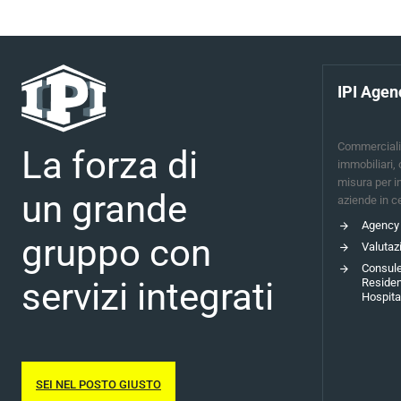
IPI Agen
Commerciali
La forza di
immobiliari,
misura per in
un grande
aziende in ce
Agency 
gruppo con
Valutaz
Consule
servizi integrati
Residen
Hospital
SEI NEL POSTO GIUSTO