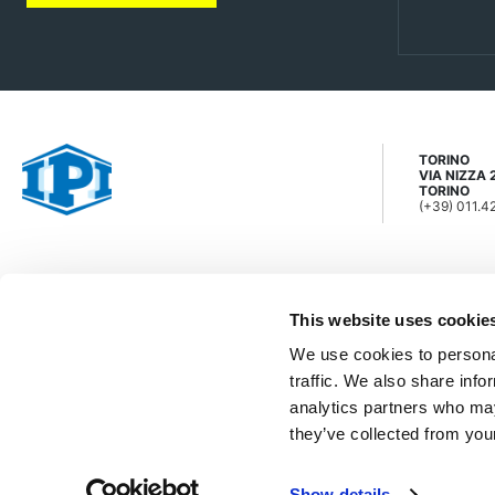
TORINO
VIA NIZZA 
TORINO
(+39) 011.
This website uses cookie
IPI S.p.A.
We use cookies to personal
Sede Legale: Via Nizza 262/59 - 10126 Torino - Tel: (+39) 01
traffic. We also share info
Cap. Soc. Euro 82.078.066 Rea 582414 - Registro Imprese di 
analytics partners who may
they’ve collected from your
Informativa Privacy
-
Dati fatturazione
-
Cookie Policy
-
Copy
Show details