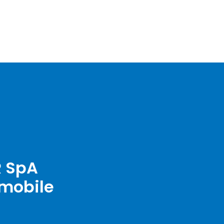
R SpA
mmobile