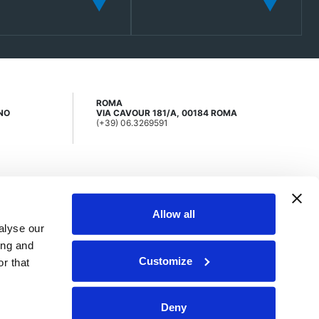
ROMA
ANO
VIA CAVOUR 181/A, 00184 ROMA
(+39) 06.3269591
Allow all
alyse our
ing and
Customize
 a direzione e coordinamento di Mi.Mo.Se. S.p.A
r that
Deny