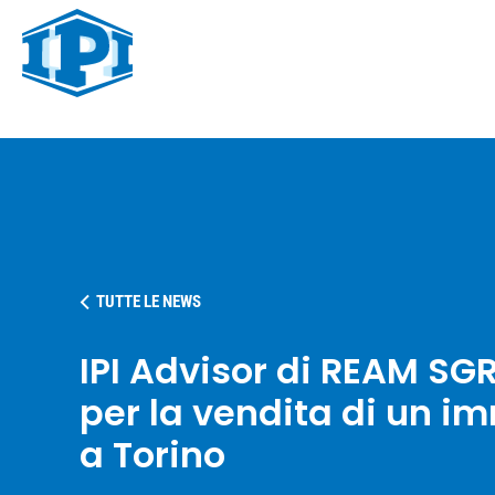
Salta
al
contenuto
principale
TUTTE LE NEWS
IPI Advisor di REAM SG
per la vendita di un i
a Torino