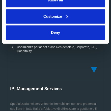
Allow all
IPI Agency
Customize
Commercializzazione di asset immobiliari, offrendo soluzioni su
misura per investitori, proprietari e aziende in cerca di spazi
strategici.
Deny
Agency & Advisory
Valutazioni Immobiliari
Consulenza per asset class Residenziale, Corporate, F&C,
Hospitality
IPI Management Services
Specializzata nei servizi tecnici immobiliari, con una presenza
capillare in tutta Italia e l’obiettivo di ottimizzare la gestione e il