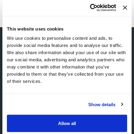
This website uses cookies
We use cookies to personalise content and ads, to
provide social media features and to analyse our traffic.
We also share information about your use of our site with
our social media, advertising and analytics partners who
La forza di un grande gruppo con
may combine it with other information that you’ve
provided to them or that they’ve collected from your use
servizi integrati
of their services.
SEI NEL POSTO GIUSTO
Show details
IPI Agency
Allow all