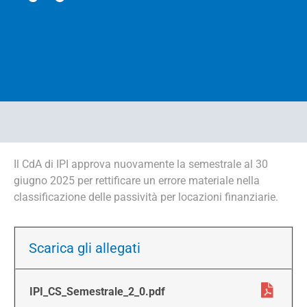
Main
navigation
Il CdA di IPI approva nuovamente la semestrale al 30
mobile
giugno 2025 per rettificare un errore materiale nella
classificazione delle passività per locazioni finanziarie.
Scarica gli allegati
IPI_CS_Semestrale_2_0.pdf