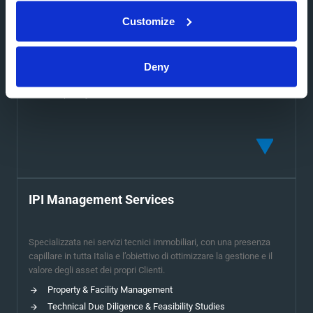
Commercializzazione di asset immobiliari, offrendo soluzioni su
misura per investitori, proprietari e aziende in cerca di spazi
Customize
strategici.
Agency & Advisory
Valutazioni Immobiliari
Deny
Consulenza per asset class Residenziale, Corporate, F&C,
Hospitality
IPI Management Services
Specializzata nei servizi tecnici immobiliari, con una presenza
capillare in tutta Italia e l’obiettivo di ottimizzare la gestione e il
valore degli asset dei propri Clienti.
Property & Facility Management
Technical Due Diligence & Feasibility Studies